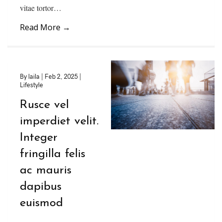
vitae tortor…
Read More
→
By
laila
|
Feb 2, 2025
|
Lifestyle
Rusce vel
imperdiet velit.
Integer
fringilla felis
ac mauris
dapibus
euismod