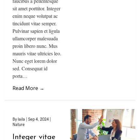
faucibus a pellentesque
sit amet porttitor. Integer
enim neque volutpat ac
tincidunt vitae semper.
Pulvinar sapien et ligula
ullamcorper malesuada
proin libero nunc. Mus
mauris vitae ultricies leo.
Nunc eget lorem dolor
sed. Consequat id
porta…
Read More
→
By
laila
|
Sep 4, 2024
|
Nature
Integer vitae