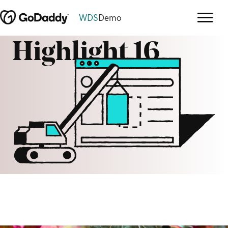
WDS
Demo
Highlight 16