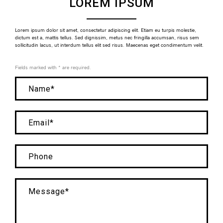
LOREM IPSUM
Lorem ipsum dolor sit amet, consectetur adipiscing elit. Etiam eu turpis molestie,
dictum est a, mattis tellus. Sed dignissim, metus nec fringilla accumsan, risus sem
sollicitudin lacus, ut interdum tellus elit sed risus. Maecenas eget condimentum velit.
Fields marked with * are required.