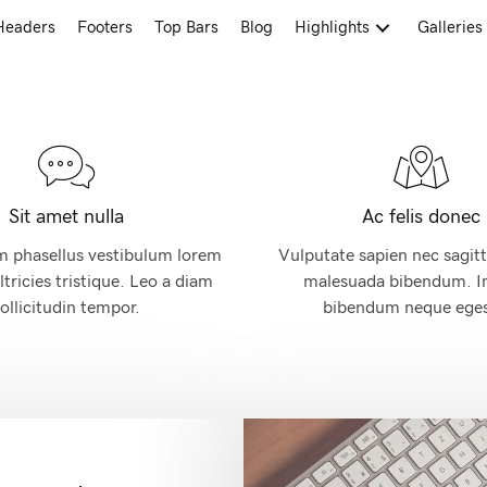
Headers
Footers
Top Bars
Blog
Highlights
Galleries
Sit amet nulla
Ac felis donec
m phasellus vestibulum lorem
Vulputate sapien nec sagitt
ltricies tristique. Leo a diam
malesuada bibendum. I
ollicitudin tempor.
bibendum neque eges